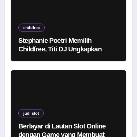
childfree
Stephanie Poetri Memilih
Childfree, Titi DJ Ungkapkan
Kebahagiaan: “Malah Senang!”
judi slot
Berlayar di Lautan Slot Online
dengan Game yang Membuat