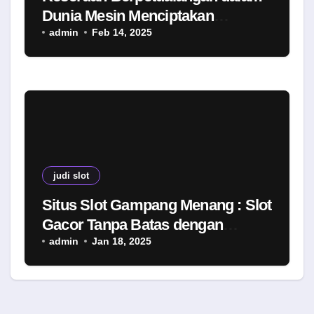
Dunia Mesin Menciptakan
Kombinasi Sukses di Mposlot
admin
Feb 14, 2025
judi slot
Situs Slot Gampang Menang : Slot
Gacor Tanpa Batas dengan
Kemenangan yang Nyata !
admin
Jan 18, 2025