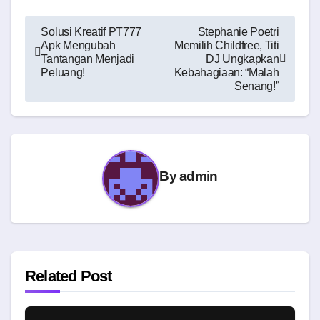
Post
Solusi Kreatif PT777
Stephanie Poetri
Apk Mengubah
Memilih Childfree, Titi
navigation
Tantangan Menjadi
DJ Ungkapkan
Peluang!
Kebahagiaan: “Malah
Senang!”
By
admin
Related Post