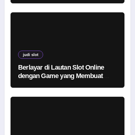
judi slot
Berlayar di Lautan Slot Online
dengan Game yang Membuat
Adrenalinmu Meningkat!