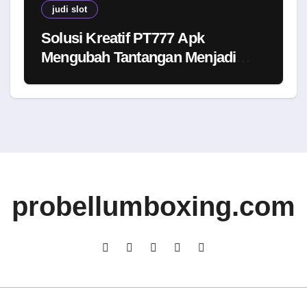
judi slot
Solusi Kreatif PT777 Apk
Mengubah Tantangan Menjadi
Peluang!
probellumboxing.com